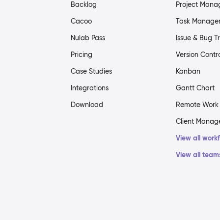
Backlog
Project Man
Cacoo
Task Manage
Nulab Pass
Issue & Bug T
Pricing
Version Contr
Case Studies
Kanban
Integrations
Gantt Chart
Download
Remote Work
Client Mana
View all work
View all team