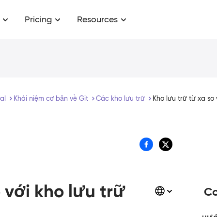
Pricing
Resources
ial
​Khái niệm cơ bản về Git
Các kho lưu trữ
Kho lưu trữ từ xa so 
 với kho lưu trữ
Co