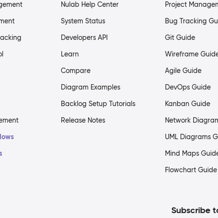
agement
Nulab Help Center
Project Manage
ment
System Status
Bug Tracking Gu
racking
Developers API
Git Guide
ol
Learn
Wireframe Guid
Compare
Agile Guide
Diagram Examples
DevOps Guide
Backlog Setup Tutorials
Kanban Guide
gement
Release Notes
Network Diagra
flows
UML Diagrams G
s
Mind Maps Guid
Flowchart Guide
Subscribe t