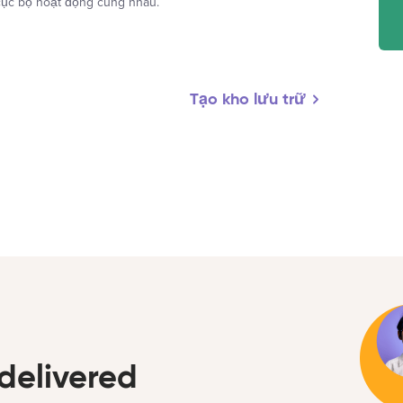
 cục bộ hoạt động cùng nhau.
Tạo kho lưu trữ
delivered