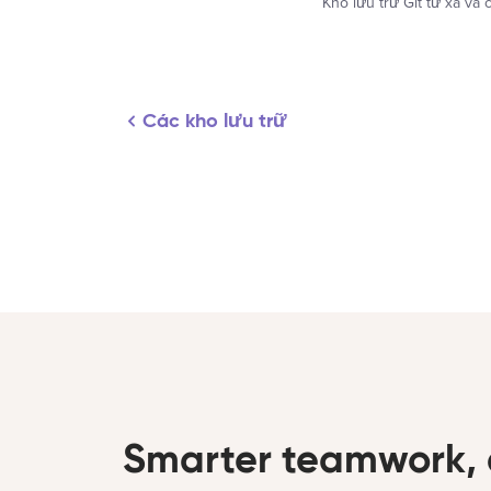
Kho lưu trữ Git từ xa và
Các kho lưu trữ
Smarter teamwork, 