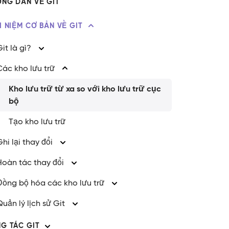
NG DẪN VỀ GIT
ÁI NIỆM CƠ BẢN VỀ GIT
Git là gì?
Các kho lưu trữ
Kho lưu trữ từ xa so với kho lưu trữ cục
bộ
Tạo kho lưu trữ
Ghi lại thay đổi
Hoàn tác thay đổi
Đồng bộ hóa các kho lưu trữ
Quản lý lịch sử Git
G TÁC GIT