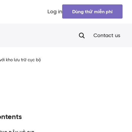
Log in
Dùng thử miễn phí
Contact us
với kho lưu trữ cục bộ
ntents