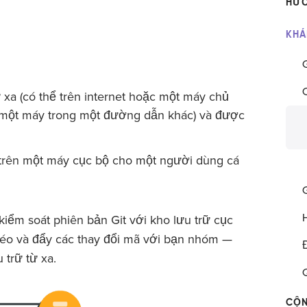
HƯỚ
​KH
.
 xa (có thể trên internet hoặc một máy chủ
g một máy trong một đường dẫn khác) và được
trên một máy cục bộ cho một người dùng cá
iểm soát phiên bản Git với kho lưu trữ cục
kéo và đẩy các thay đổi mã với bạn nhóm —
 trữ từ xa.
CỘN