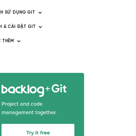
H SỬ DỤNG GIT
H & CÀI ĐẶT GIT
 THÊM
Git
Project and code
management together.
Try it free