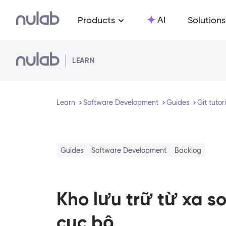
Skip to main content
AI
Products
Solutions
LEARN
Learn
Software Development
Guides
Git tutor
Guides
Software Development
Backlog
Kho lưu trữ từ xa so
cục bộ