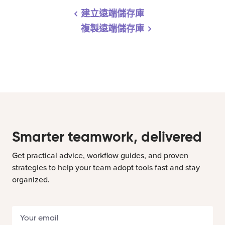
建立遠端儲存庫
複製遠端儲存庫
Smarter teamwork, delivered
Get practical advice, workflow guides, and proven
strategies to help your team adopt tools fast and stay
organized.