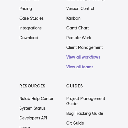
Pricing
Version Control
Case Studies
Kanban
Integrations
Gantt Chart
Download
Remote Work
Client Management
View all workflows
View all teams
RESOURCES
GUIDES
Nulab Help Center
Project Management
Guide
System Status
Bug Tracking Guide
Developers API
Git Guide
Learn