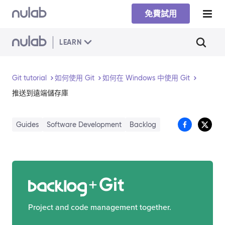
Skip to main content
免費試用
LEARN
Git tutorial
如何使用 Git
如何在 Windows 中使用 Git
推送到遠端儲存庫
Guides
Software Development
Backlog
Git
Project and code management together.