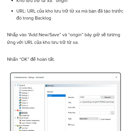
Kho lưu trữ từ xa: “origin”
URL: URL của kho lưu trữ từ xa mà bạn đã tạo trước
đó trong Backlog
Nhấp vào “Add New/Save” và “origin” bây giờ sẽ tương
ứng với URL của kho lưu trữ từ xa.
Nhấn “OK” để hoàn tất.