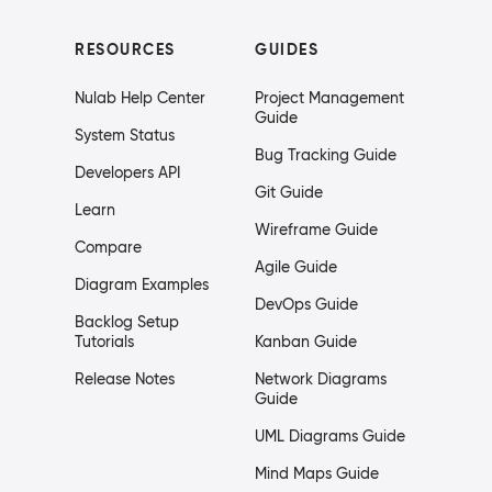
RESOURCES
GUIDES
Nulab Help Center
Project Management
Guide
System Status
Bug Tracking Guide
Developers API
Git Guide
Learn
Wireframe Guide
Compare
Agile Guide
Diagram Examples
DevOps Guide
Backlog Setup
Tutorials
Kanban Guide
Release Notes
Network Diagrams
Guide
UML Diagrams Guide
Mind Maps Guide