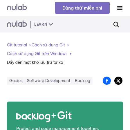
Skip to main content
Dùng thử miễn phí
LEARN
Git tutorial
Cách sử dụng Git
Cách sử dụng Git trên Windows
Đẩy đến một kho lưu trữ từ xa
Guides
Software Development
Backlog
Git
Project and code management together.