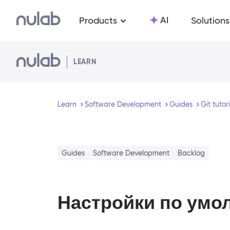
Skip to main content
AI
Products
Solutions
LEARN
Learn
Software Development
Guides
Git tutor
Guides
Software Development
Backlog
Настройки по умо