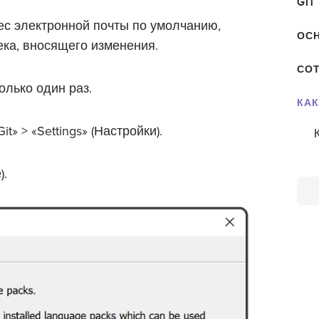
GIT
ес электронной почты по умолчанию,
ОСН
ека, вносящего изменения.
СОТ
олько один раз.
КАК
t» > «Settings» (Настройки).
).