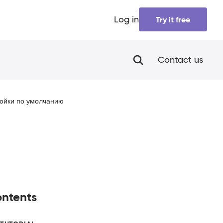
Log in
Try it free
Contact us
ойки по умолчанию
ntents