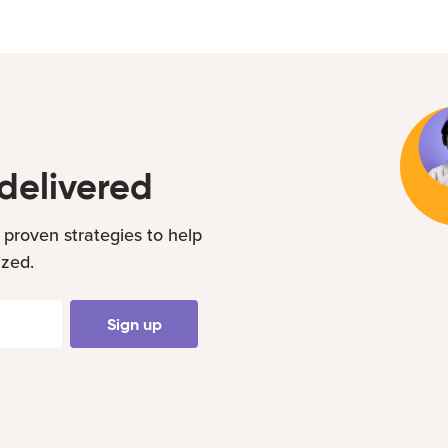
delivered
 proven strategies to help
ized.
Sign up