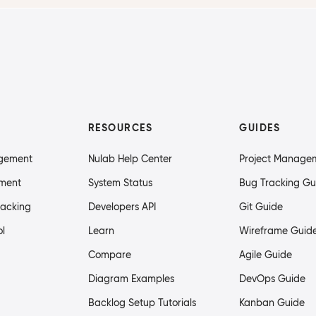
RESOURCES
GUIDES
agement
Nulab Help Center
Project Manage
ment
System Status
Bug Tracking Gu
racking
Developers API
Git Guide
ol
Learn
Wireframe Guid
Compare
Agile Guide
Diagram Examples
DevOps Guide
Backlog Setup Tutorials
Kanban Guide