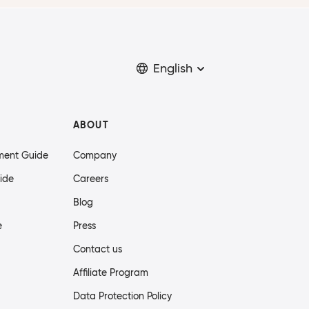
English
ABOUT
ment Guide
Company
ide
Careers
Blog
e
Press
Contact us
Affiliate Program
Data Protection Policy