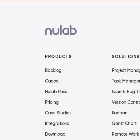
PRODUCTS
SOLUTIONS
Backlog
Project Man
Cacoo
Task Manage
Nulab Pass
Issue & Bug T
Pricing
Version Contr
Case Studies
Kanban
Integrations
Gantt Chart
Download
Remote Work