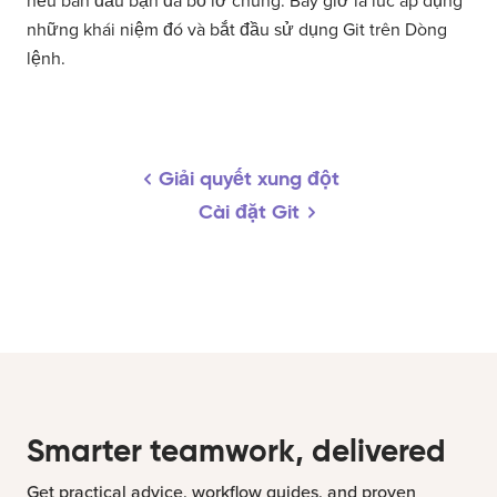
nếu ban đầu bạn đã bỏ lỡ chúng. Bây giờ là lúc áp dụng
những khái niệm đó và bắt đầu sử dụng Git trên Dòng
lệnh.
Giải quyết xung đột
Cài đặt Git
Smarter teamwork, delivered
Get practical advice, workflow guides, and proven