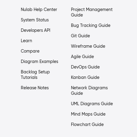
Nulab Help Center
Project Management
Guide
System Status
Bug Tracking Guide
Developers API
Git Guide
Learn
Wireframe Guide
Compare
Agile Guide
Diagram Examples
DevOps Guide
Backlog Setup
Tutorials
Kanban Guide
Release Notes
Network Diagrams
Guide
UML Diagrams Guide
Mind Maps Guide
Flowchart Guide