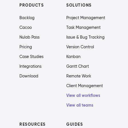
PRODUCTS
SOLUTIONS
Backlog
Project Management
Cacoo
Task Management
Nulab Pass
Issue & Bug Tracking
Pricing
Version Control
Case Studies
Kanban
Integrations
Gantt Chart
Download
Remote Work
Client Management
View all workflows
View all teams
RESOURCES
GUIDES