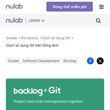
Skip to main content
Dùng thử miễn phí
LEARN
Guides
Git tutorial
Cách sử dụng Git
Cách sử dụng Git trên Dòng lệnh
Guides
Software Development
Backlog
Git
Project and code management together.