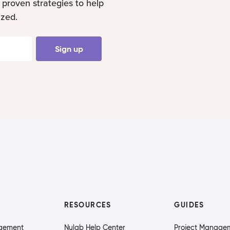
 proven strategies to help
ized.
Sign up
RESOURCES
GUIDES
agement
Nulab Help Center
Project Manage