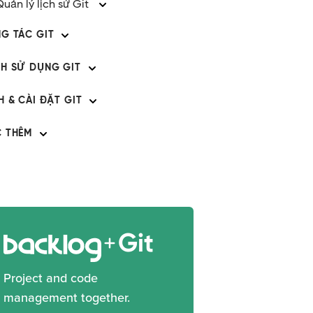
Quản lý lịch sử Git
G TÁC GIT
H SỬ DỤNG GIT
H & CÀI ĐẶT GIT
 THÊM
Git
Project and code
management together.