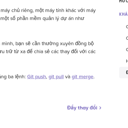
HƯỚ
 máy chủ riêng, một máy tính khác với máy
​KH
a một số phần mềm quản lý dự án như
ủa mình, bạn sẽ cần thường xuyên đồng bộ
u trữ từ xa để chia sẻ các thay đổi với các
ằng ba lệnh:
Git push
,
git pull
và
git merge
.
Đẩy thay đổi